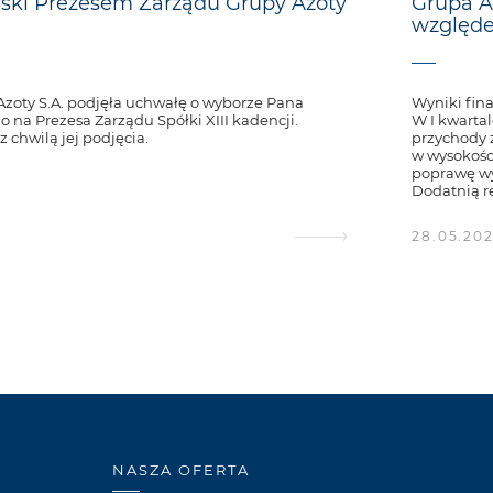
ski Prezesem Zarządu Grupy Azoty
Grupa A
względe
zoty S.A. podjęła uchwałę o wyborze Pana
Wyniki fin
na Prezesa Zarządu Spółki XIII kadencji.
W I kwarta
 chwilą jej podjęcia.
przychody 
w wysokośc
poprawę wy
Dodatnią r
28.05.20
NASZA OFERTA