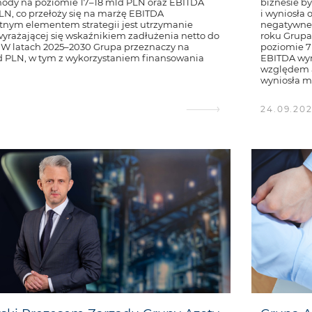
hody na poziomie 17–18 mld PLN oraz EBITDA
biznesie by
PLN, co przełoży się na marżę EBITDA
i wyniosła 
otnym elementem strategii jest utrzymanie
negatywneg
wyrażającej się wskaźnikiem zadłużenia netto do
roku Grupa
. W latach 2025–2030 Grupa przeznaczy na
poziomie 7 
ld PLN, w tym z wykorzystaniem finansowania
EBITDA wyn
względem a
wyniosła min
24.09.20