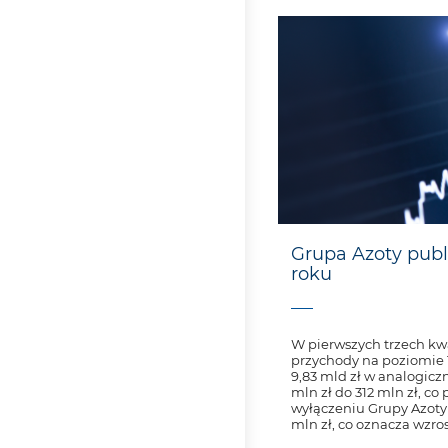
Grupa Azoty publi
roku
W pierwszych trzech kw
przychody na poziomie 1
9,83 mld zł w analogicz
mln zł do 312 mln zł, co
wyłączeniu Grupy Azoty P
mln zł, co oznacza wzros