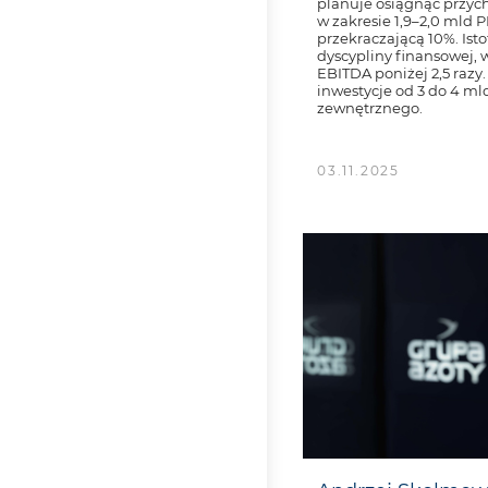
planuje osiągnąć przyc
w zakresie 1,9–2,0 mld 
przekraczającą 10%. Ist
dyscypliny finansowej, 
EBITDA poniżej 2,5 razy
inwestycje od 3 do 4 m
zewnętrznego.
03.11.2025