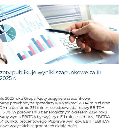
zoty publikuje wyniki szacunkowe za III
2025 r.
tale 2025 roku Grupa Azoty osiągnęła szacunkowe
wane przychody ze sprzedaży w wysokości 2 894 mln zł oraz
DA na poziomie 391 mln zł, co odpowiada marży EBITDA
 13,5%. W porównaniu z analogicznym okresem 2024 roku
wany wynik EBITDA był wyższy o 511 mln zł, a marża EBITDA
17,4 punktu procentowego. Poprawę wyników EBIT i EBITDA
 we wszystkich segmentach działalności.