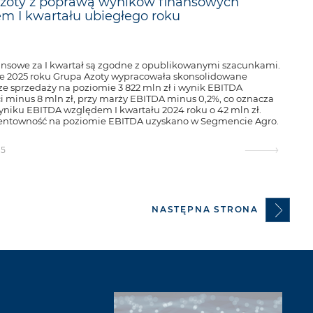
zoty z poprawą wyników finansowych
m I kwartału ubiegłego roku
ansowe za I kwartał są zgodne z opublikowanymi szacunkami.
le 2025 roku Grupa Azoty wypracowała skonsolidowane
ze sprzedaży na poziomie 3 822 mln zł i wynik EBITDA
i minus 8 mln zł, przy marży EBITDA minus 0,2%, co oznacza
niku EBITDA względem I kwartału 2024 roku o 42 mln zł.
entowność na poziomie EBITDA uzyskano w Segmencie Agro.
25
NASTĘPNA STRONA