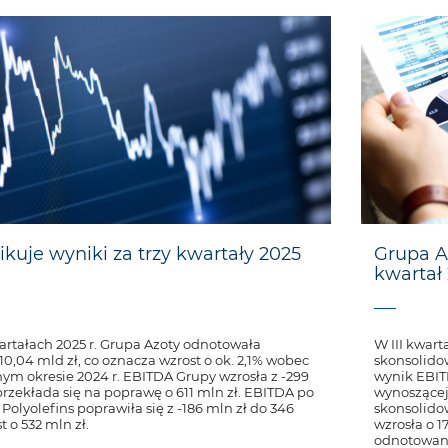
kuje wyniki za trzy kwartały 2025
Grupa A
kwartał 
artałach 2025 r. Grupa Azoty odnotowała
W III kwar
0,04 mld zł, co oznacza wzrost o ok. 2,1% wobec
skonsolido
nym okresie 2024 r. EBITDA Grupy wzrosła z -299
wynik EBIT
 przekłada się na poprawę o 611 mln zł. EBITDA po
wynoszącej
olyolefins poprawiła się z -186 mln zł do 346
skonsolido
t o 532 mln zł.
wzrosła o 
odnotowano