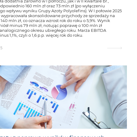
ła dodatnia zarówno w I półroczu, jak i w II kwartale br.,
odpowiednio 160 mln zł oraz 73 mln zł (po wyłączeniu
o wpływu wyniku Grupy Azoty Polyolefins). W I połowie 2025
 wypracowała skonsolidowane przychody ze sprzedaży na
140 mln zł, co oznacza wzrost rok do roku o 5,9%. Wynik
iósł minus 79 mln zł, notując poprawę o 100 mln zł
nalogicznego okresu ubiegłego roku. Marża EBITDA
us 1,1%, czyli o 1,6 p.p. więcej rok do roku.
25