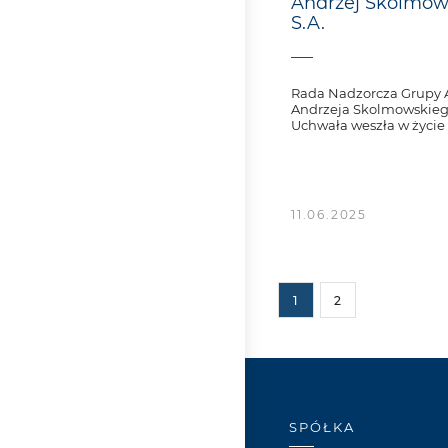
Andrzej Skolmow
S.A.
Rada Nadzorcza Grupy A
Andrzeja Skolmowskiego 
Uchwała weszła w życie z
11.06.2025
1
2
SPÓŁKA