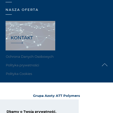
NASZA OFERTA
KONTAKT
Ochrona Danych Osobowych
Polityka prywatności
Polityka Cookies
Grupa Azoty ATT Polymers
Forster Straße 72
D-03172 Guben
Niemcy / Germany
Dbamy o Twoją prywatność.