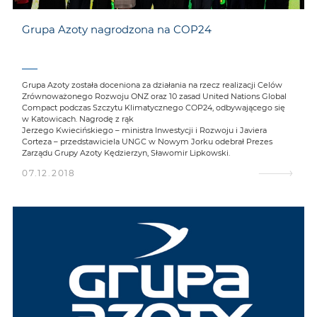
Grupa Azoty nagrodzona na COP24
Grupa Azoty została doceniona za działania na rzecz realizacji Celów
Zrównoważonego Rozwoju ONZ oraz 10 zasad United Nations Global
Compact podczas Szczytu Klimatycznego COP24, odbywającego się
w Katowicach. Nagrodę z rąk
Jerzego Kwiecińskiego – ministra Inwestycji i Rozwoju i Javiera
Corteza – przedstawiciela UNGC w Nowym Jorku odebrał Prezes
Zarządu Grupy Azoty Kędzierzyn, Sławomir Lipkowski.
07.12.2018