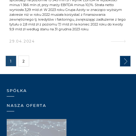
sprzedaży na poziomie 13 545 mln zł i wynik EBITDA w wysokości
minus 1 366 mln zł, przy marży EBITDA minus 10,1%. Strata netto
wyniosła 3,29 mld zł. W 2023 roku Grupa Azoty w znacząco wyższym
zakresie niż w roku 2022 musiała korzystać z finansowania
zewnętrznego tj. kredytów i faktoringu, zwiększając zadłużenie z tego
tytułu o 2,8 mld zł z poziomu 7,1 mld zł na koniec 2022 roku do kwoty
9,9 mld zł według stanu na 31 grudnia 2023 roku.
29.04.2024
1
2
SPÓŁKA
NASZA OFERTA