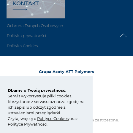
KONTAKT
Ochrona Danych Osobowych
Polityka prywatności
Polityka Cookies
Grupa Azoty ATT Polymers
Forster Straße 72
D-03172 Guben
Niemcy / Germany
Dbamy o Twoją prywatność.
Serwis wykorzystuje pliki cookies.
tel.:
+49(0) 3561 6205 5
Korzystanie z serwisu oznacza zgodę na
fax: +49(0) 3561 6205 750
ich zapis lub odczyt zgodnie z
att@grupaazoty.com
ustawieniami przeglądarki.
Czytaj więcej o
Polity
ce
Cookies
oraz
Copyright © Grupa Azoty. Wszelkie prawa zastrzeżone.
by inte
ll
ect
Polityce Prywatności
.