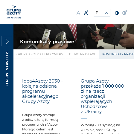
Komunikaty prasowe
ROZWIŃ MENU
GRUPA AZOTY ATT POLYMERS
BIURO PRASOWE
KOMUNIKATY PRAS
Idea4Azoty 2030 –
Grupa Azoty
kolejna odsłona
przekaże 1 000 000
programu
zł na rzecz
akceleracyjnego
organizacji
Grupy Azoty
wspierających
Uchodźców
z Ukrainy
Grupa Azoty startuje
z odświeżoną formułą
programu Idea4Azoty,
W związku z sytuacją na
którego celem jest
Ukrainie, spółki Grupy