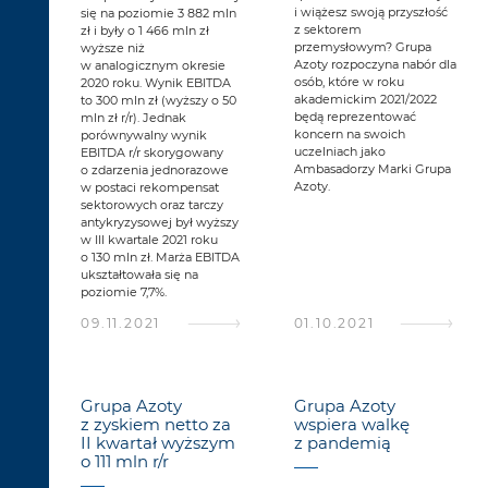
i wiążesz swoją przyszłość
się na poziomie 3 882 mln
z sektorem
zł i były o 1 466 mln zł
przemysłowym? Grupa
wyższe niż
Azoty rozpoczyna nabór dla
w analogicznym okresie
osób, które w roku
2020 roku. Wynik EBITDA
akademickim 2021/2022
to 300 mln zł (wyższy o 50
będą reprezentować
mln zł r/r). Jednak
koncern na swoich
porównywalny wynik
uczelniach jako
EBITDA r/r skorygowany
Ambasadorzy Marki Grupa
o zdarzenia jednorazowe
Azoty.
w postaci rekompensat
sektorowych oraz tarczy
antykryzysowej był wyższy
w III kwartale 2021 roku
o 130 mln zł. Marża EBITDA
ukształtowała się na
poziomie 7,7%.
09.11.2021
01.10.2021
Grupa Azoty
Grupa Azoty
z zyskiem netto za
wspiera walkę
II kwartał wyższym
z pandemią
o 111 mln r/r