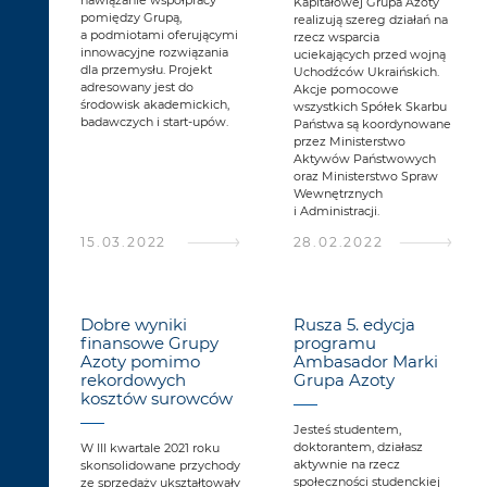
nawiązanie współpracy
Kapitałowej Grupa Azoty
pomiędzy Grupą,
realizują szereg działań na
a podmiotami oferującymi
rzecz wsparcia
innowacyjne rozwiązania
uciekających przed wojną
dla przemysłu. Projekt
Uchodźców Ukraińskich.
adresowany jest do
Akcje pomocowe
środowisk akademickich,
wszystkich Spółek Skarbu
badawczych i start-upów.
Państwa są koordynowane
przez Ministerstwo
Aktywów Państwowych
oraz Ministerstwo Spraw
Wewnętrznych
i Administracji.
15.03.2022
28.02.2022
Dobre wyniki
Rusza 5. edycja
finansowe Grupy
programu
Azoty pomimo
Ambasador Marki
rekordowych
Grupa Azoty
kosztów surowców
Jesteś studentem,
doktorantem, działasz
W III kwartale 2021 roku
aktywnie na rzecz
skonsolidowane przychody
społeczności studenckiej
ze sprzedaży ukształtowały