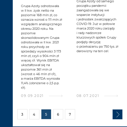
Grupa Azoty od samego
początku pandemii
Grupa Azoty odnotowała
zaangażowała się we
w II kw. zysk netto na
wsparcie instytucji
poziomie 168 mln zł, co
i jednostek zwalczających
oznacza wzrost o 111 mln zł
COVID-19. Już w połowie
względem analogicznego
marca 2020 roku zarządy
okresu 2020 roku. Na
i rady nadzorcze
poziomie
kluczowych spółek Grupy
skonsolidowanym Grupa
podjęły decyzję
odnotowała w II kw. 2021
o przekazaniu po 750 tys. zł
roku przychody ze
darowizny na ten cel.
sprzedaży wysokości 3 173
mln zł, czyli o 904 mln zł
więcej r/r. Wynik EBITDA
ukształtował się na
poziomie 361 mln zł
(wzrost o 46 mln zł r/r),
a marża EBITDA wyniosła
11,4% (obniżenie o 2,5 p.p.
r/r).
09.09.2021
08.07.2021
3
4
5
6
7